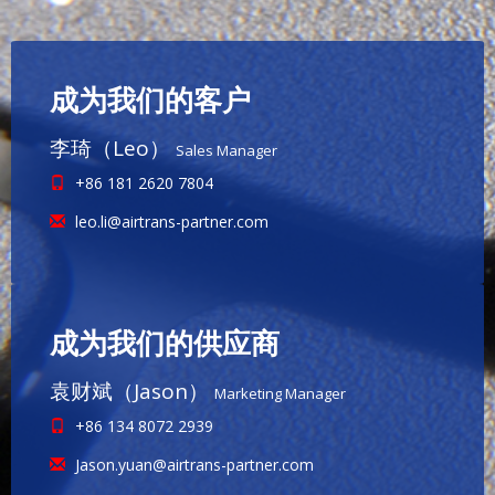
成为我们的客户
李琦（Leo）
Sales Manager
+86 181 2620 7804
leo.li@airtrans-partner.com
成为我们的供应商
袁财斌（Jason）
Marketing Manager
+86 134 8072 2939
Jason.yuan@airtrans-partner.com